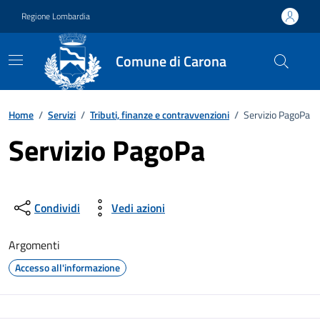
Vai ai contenuti
Vai al footer
Regione Lombardia
Comune di Carona
Home
/
Servizi
/
Tributi, finanze e contravvenzioni
/
Servizio PagoPa
Servizio PagoPa
Condividi
Vedi azioni
Argomenti
Accesso all'informazione