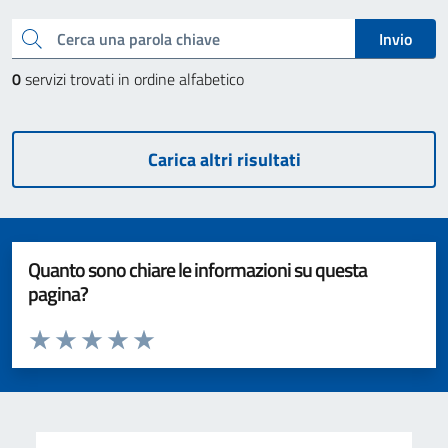
Cerca una parola chiave
Invio
0
servizi trovati in ordine alfabetico
Carica altri risultati
Quanto sono chiare le informazioni su questa
pagina?
Valuta da 1 a 5 stelle la pagina
Valuta 1 stelle su 5
Valuta 2 stelle su 5
Valuta 3 stelle su 5
Valuta 4 stelle su 5
Valuta 5 stelle su 5