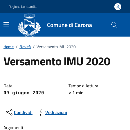
Vai ai contenuti
Vai al footer
Regione Lombardia
Comune di Carona
Home
/
Novità
/
Versamento IMU 2020
Versamento IMU 2020
Dettagli della notizia
Data:
Tempo di lettura:
< 1 min
09 giugno 2020
Condividi
Vedi azioni
Argomenti