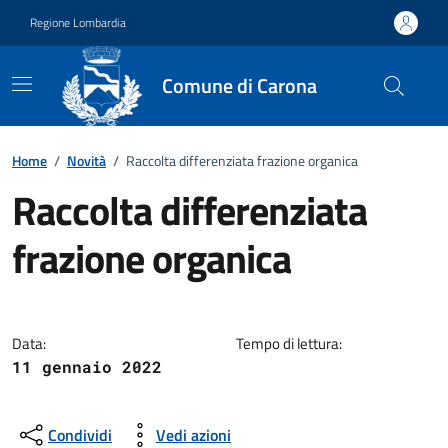
Vai ai contenuti
Vai al footer
Regione Lombardia
Comune di Carona
Home
/
Novità
/
Raccolta differenziata frazione organica
Raccolta differenziata
frazione organica
Dettagli della notizia
Data:
Tempo di lettura:
11 gennaio 2022
Condividi
Vedi azioni