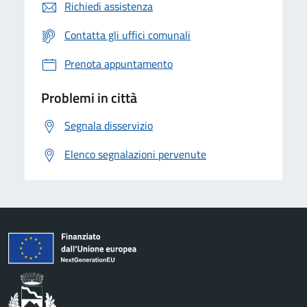
Richiedi assistenza
Contatta gli uffici comunali
Prenota appuntamento
Problemi in città
Segnala disservizio
Elenco segnalazioni pervenute