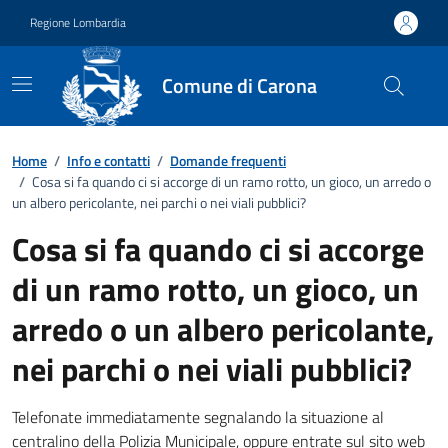
Vai ai contenuti
Vai al footer
Regione Lombardia
Comune di Carona
Dettagli FAQ
Home
/
Info e contatti
/
Domande frequenti
/
Cosa si fa quando ci si accorge di un ramo rotto, un gioco, un arredo o
un albero pericolante, nei parchi o nei viali pubblici?
Cosa si fa quando ci si accorge
di un ramo rotto, un gioco, un
arredo o un albero pericolante,
nei parchi o nei viali pubblici?
Telefonate immediatamente segnalando la situazione al
centralino della Polizia Municipale, oppure entrate sul sito web