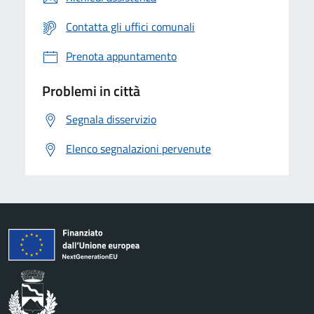
Contatta gli uffici comunali
Prenota appuntamento
Problemi in città
Segnala disservizio
Elenco segnalazioni pervenute