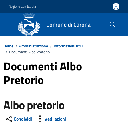
Vai ai contenuti
Vai al footer
Regione Lombardia
Comune di Carona
Home
/
Amministrazione
/
Informazioni utili
/
Documenti Albo Pretorio
Documenti Albo
Pretorio
Albo pretorio
Condividi
Vedi azioni