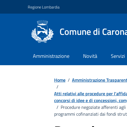
Vai ai contenuti
Vai al footer
Regione Lombardia
Comune di Caron
Amministrazione
Novità
Servizi
Home
/
Amministrazione Trasparen
/
Atti relativi alle procedure per l’affi
concorsi di idee e di concessioni, comp
/
Procedure negoziate afferenti agli 
programmi cofinanziati dai fondi strut