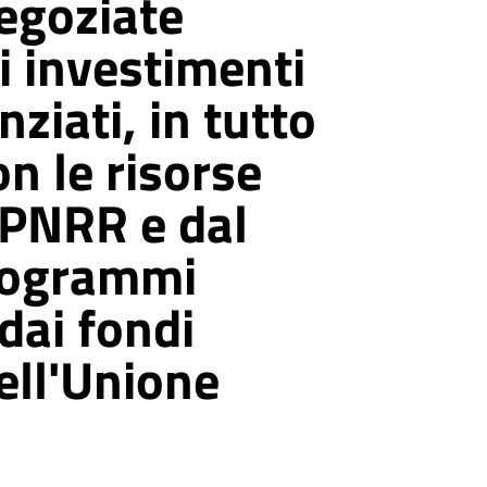
egoziate
li investimenti
nziati, in tutto
on le risorse
 PNRR e dal
rogrammi
 dai fondi
dell'Unione