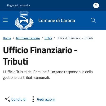
Vai ai contenuti
Vai al footer
Regione Lombardia
Comune di Carona
Dettagli dell'ufficio
Home
/
Amministrazione
/
Uffici
/
Ufficio Finanziario - Tributi
Ufficio Finanziario -
Tributi
L’Ufficio Tributi del Comune è l’organo responsabile della
gestione dei tributi comunali.
Condividi
Vedi azioni